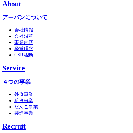
About
アーバンについて
会社情報
会社沿革
事業内容
経営理念
CSR活動
Service
４つの事業
外食事業
給食事業
だんご事業
製造事業
Recruit